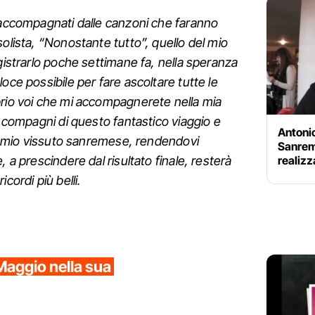
 accompagnati dalle canzoni che faranno
solista, “Nonostante tutto”, quello del mio
gistrarlo poche settimane fa, nella speranza
oce possibile per fare ascoltare tutte le
prio voi che mi accompagnerete nella mia
i compagni di questo fantastico viaggio e
Antonio
 il mio vissuto sanremese, rendendovi
Sanrem
realizz
, a prescindere dal risultato finale, resterà
cordi più belli.
Maggio nella sua