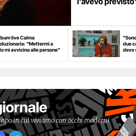
l'avevo previsto
lbum live Calma
"Sono
oluzionaria: "Mettermi a
due c
o mi avvicina alle persone"
devo 
giornale
tempo in cui viviamo con occhi moderni