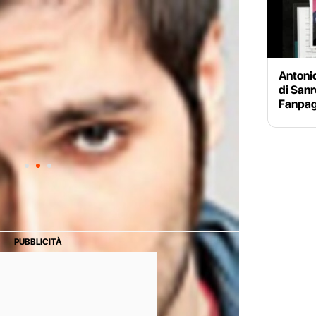
into la prima edizione di X Factor, Antonio Maggio è un cantante
Antonio
Da poco laureato in lingue e letterature straniere, ha inciso da
di Sanr
Fanpag
t'anno concorre tra i giovani di Sanremo 2013 con la canzone
 leggere su Fanpage.it