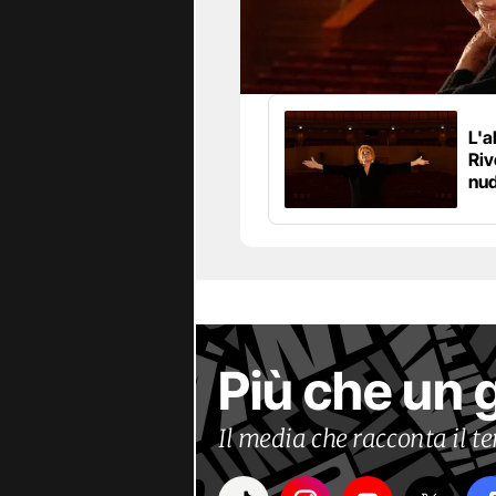
L'a
Riv
nud
Più che un 
Il media che racconta il 