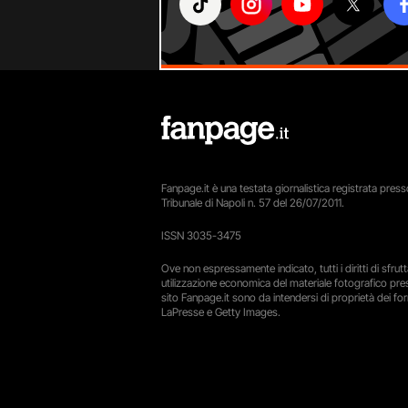
Fanpage.it è una testata giornalistica registrata presso
Tribunale di Napoli n. 57 del 26/07/2011.
ISSN 3035-3475
Ove non espressamente indicato, tutti i diritti di sfru
utilizzazione economica del materiale fotografico pre
sito Fanpage.it sono da intendersi di proprietà dei forn
LaPresse e Getty Images.