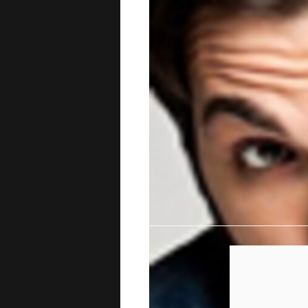
Ex Aram quartet, con i quali nel 2008 ha v
27enne di San Pietro Vernotico (Brindisi). 
solista il brano “Nonostante tutto” e ques
“Mi servirebbe sapere”.
Continua a