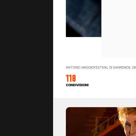
ANTONIO MAGGIO
FESTIVAL DI SANREMO
IL D
118
CONDIVISIONI