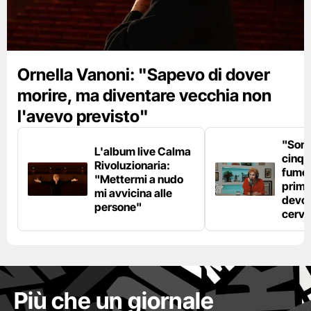
Ornella Vanoni: "Sapevo di dover
morire, ma diventare vecchia non
l'avevo previsto"
"Son
L'album live Calma
cinqu
Rivoluzionaria:
fumo 
"Mettermi a nudo
prima
mi avvicina alle
devo 
persone"
cerve
Più che un giornale