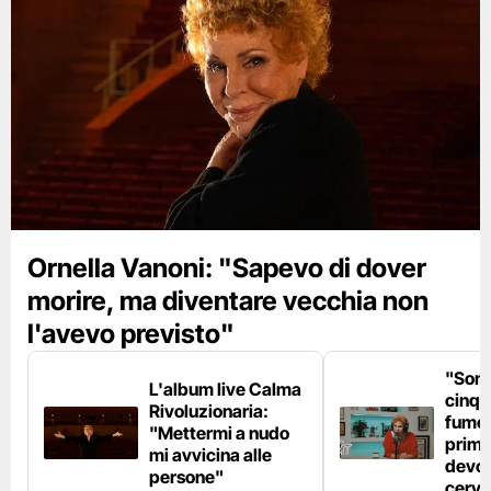
Ornella Vanoni: "Sapevo di dover
morire, ma diventare vecchia non
l'avevo previsto"
"Son
L'album live Calma
cinqu
Rivoluzionaria:
fumo 
"Mettermi a nudo
prima
mi avvicina alle
devo 
persone"
cerve