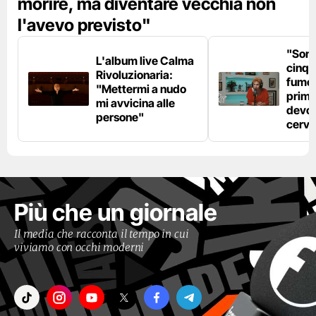
morire, ma diventare vecchia non
l'avevo previsto"
"Son
L'album live Calma
cinqu
Rivoluzionaria:
fumo 
"Mettermi a nudo
prima
mi avvicina alle
devo 
persone"
cerve
Più che un giornale
Il media che racconta il tempo in cui
viviamo con occhi moderni