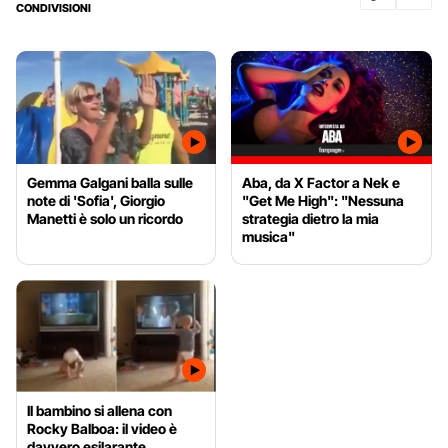
CONDIVISIONI
Gemma Galgani balla sulle
Aba, da X Factor a Nek e
note di 'Sofia', Giorgio
"Get Me High": "Nessuna
Manetti è solo un ricordo
strategia dietro la mia
musica"
Il bambino si allena con
Rocky Balboa: il video è
davvero esilarante