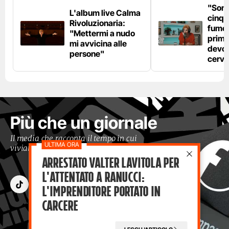
"Son
L'album live Calma
cinqu
Rivoluzionaria:
fumo 
"Mettermi a nudo
prima
mi avvicina alle
devo 
persone"
cerve
Più che un giornale
Il media che racconta il tempo in cui
viviamo con occhi moderni
Arrestato Valter Lavitola per
l'attentato a Ranucci:
l'imprenditore portato in
carcere