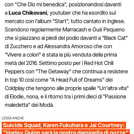
con “Che Dio mi benedica”, posizionandosi davanti
a
Luca Chikovani
, youtuber che ha esordito sul
mercato con l'album "Start", tutto cantato in inglese.
Scendono regolarmente Marracash e Gué Pequeno
che si piazzano ai piedi del podio davanti a "Black Cat"
di Zucchero e ad Alessandra Amoroso che con
"Vivere a colori" è stata la più venduta della prima
metà del 2016. Settimo posto per i Red Hot Chili
Peppers con "The Getaway" che continua a resistere
in top 10 così come "A Head Full of Dreams" dei
Coldplay che tengono alle proprie spalle "Un'altra vita"
di Elodie, nona, e il ritorno tra i primi dieci di "Passione
maledetta" dei Modà.
LEGGI ANCHE
Suicide Squad, Karen Fukuhara e Jai Courtney:
"Harley Quinn sarà la nostra damigella di nozze"