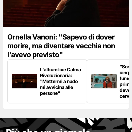
Ornella Vanoni: "Sapevo di dover
morire, ma diventare vecchia non
l'avevo previsto"
"Son
L'album live Calma
cinqu
Rivoluzionaria:
fumo 
"Mettermi a nudo
prima
mi avvicina alle
devo 
persone"
cerve