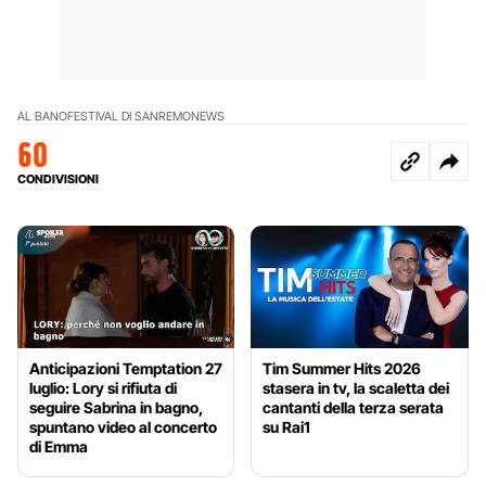
AL BANO
FESTIVAL DI SANREMO
NEWS
60
CONDIVISIONI
Anticipazioni Temptation 27
Tim Summer Hits 2026
luglio: Lory si rifiuta di
stasera in tv, la scaletta dei
seguire Sabrina in bagno,
cantanti della terza serata
spuntano video al concerto
su Rai1
di Emma