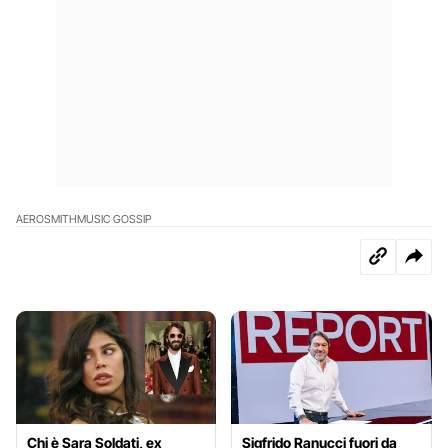
AEROSMITH
MUSIC GOSSIP
Chi è Sara Soldati, ex
Sigfrido Ranucci fuori da