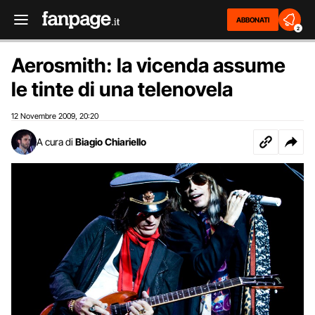
ABBONATI
2
Aerosmith: la vicenda assume
le tinte di una telenovela
12 Novembre 2009
20:20
,
A cura di
Biagio Chiariello