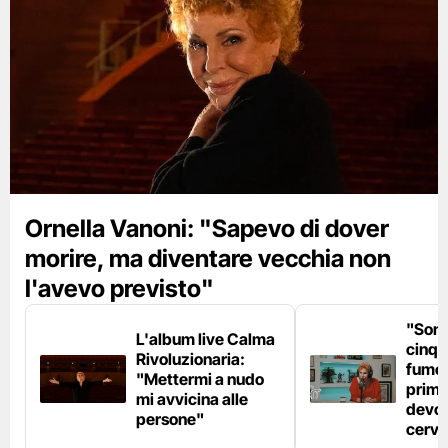
Ornella Vanoni: "Sapevo di dover
morire, ma diventare vecchia non
l'avevo previsto"
"Son
L'album live Calma
cinqu
Rivoluzionaria:
fumo 
"Mettermi a nudo
prima
mi avvicina alle
devo 
persone"
cerve