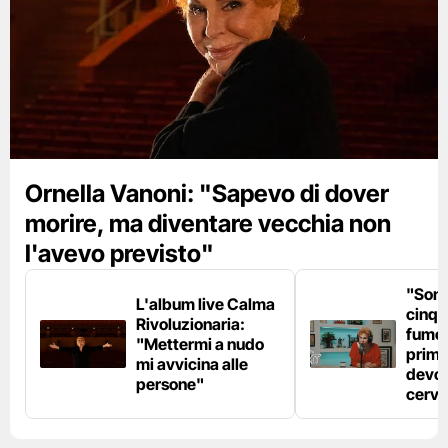
Ornella Vanoni: "Sapevo di dover
morire, ma diventare vecchia non
l'avevo previsto"
"Son
L'album live Calma
cinqu
Rivoluzionaria:
fumo 
"Mettermi a nudo
prima
mi avvicina alle
devo 
persone"
cerve