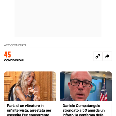
AC/DC
CONCERTI
45
CONDIVISIONI
Parla di un vibratore in
Daniele Compatangelo
un’intervista: arrestata per
stroncato a 50 anni da un
oscenità l’ex concorrente
infarto: la conferma della